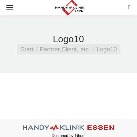
Sear
Logo10
Sie befinden sich hier:
Start
Partner,Client, etc.
Logo10
Designed by Ghost