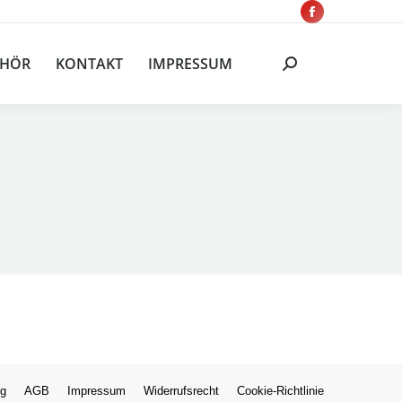
Facebook
SERVICE
ZUBEHÖR
KONTAKT
page
Search:
EHÖR
KONTAKT
IMPRESSUM
Search:
opens
in
new
window
ng
AGB
Impressum
Widerrufsrecht
Cookie-Richtlinie