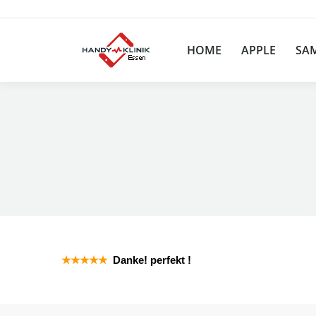
HOME
APPLE
SA
HOME
APPLE
SA
★
★
★
★
★
Danke! perfekt !